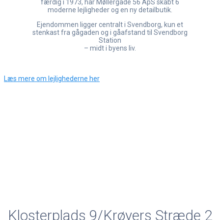
færdig i 1973, har Møllergade 56 ApS skabt 6
moderne lejligheder og en ny detailbutik.
Ejendommen ligger centralt i Svendborg, kun et
stenkast fra gågaden og i gåafstand til Svendborg
Station
– midt i byens liv.
Læs mere om lejlighederne her
Klosterplads 9/Krøyers Stræde 2