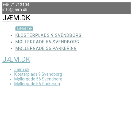
Skip
+45 71713104
to
info@jæm.dk
content
JÆM.DK
JÆM.DK
KLOSTERPLADS 9 SVENDBORG
MØLLERGADE 56 SVENDBORG
MØLLERGADE 56 PARKERING
JÆM.DK
Jæm.dk
Klosterplads 9 Svendborg
Møllergade 56 Svendborg
Møllergade 56 Parkering