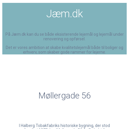
Jæm.dk
På Jæm.dk kan du se både eksisterende lejemål og lejemål under
renovering og opførsel.
Det er vores ambition at skabe kvalitetslejemål både til boliger og
erhverv, som skaber gode rammer for lejerne.
Møllergade 56
I Halberg Tobakfabriks historiske bygning, der stod