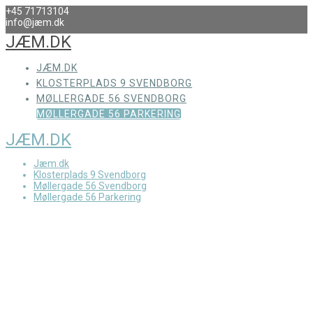
+45 71713104
info@jæm.dk
JÆM.DK
JÆM.DK
KLOSTERPLADS 9 SVENDBORG
MØLLERGADE 56 SVENDBORG
MØLLERGADE 56 PARKERING
JÆM.DK
Jæm.dk
Klosterplads 9 Svendborg
Møllergade 56 Svendborg
Møllergade 56 Parkering