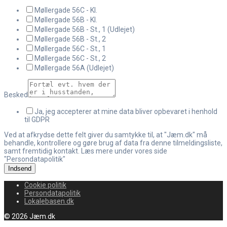
Møllergade 56C - Kl.
Møllergade 56B - Kl.
Møllergade 56B - St., 1 (Udlejet)
Møllergade 56B - St., 2
Møllergade 56C - St., 1
Møllergade 56C - St., 2
Møllergade 56A (Udlejet)
Besked
Ja, jeg accepterer at mine data bliver opbevaret i henhold
til GDPR
Ved at afkrydse dette felt giver du samtykke til, at "Jæm.dk" må
behandle, kontrollere og gøre brug af data fra denne tilmeldingsliste,
samt fremtidig kontakt. Læs mere under vores side
"Persondatapolitik"
Indsend
Cookie politik
Persondatapolitik
Lokalebasen.dk
© 2026 Jæm.dk