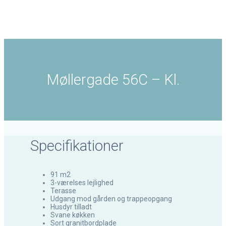
Møllergade 56C – Kl.
Møllergade 56C – Kl.
Specifikationer
91 m2
3-værelses lejlighed
Terasse
Udgang mod gården og trappeopgang
Husdyr tilladt
Svane køkken
Sort granitbordplade