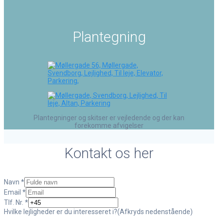
Plantegning
Plantegninger og skitser er vejledende og der kan
forekomme afvigelser
Kontakt os her
Navn
*
Email
*
Tlf. Nr.
*
Hvilke lejligheder er du interesseret i?(Afkryds nedenstående)